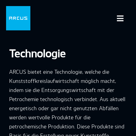
Zum
Inhalt
springen
Toggl
Navig
START
Technologie
ÜBER UNS
ARCUS bietet eine Technologie, welche die
TECHNOLOGIE
Kunststoffkreislaufwirtschaft möglich macht,
indem sie die Entsorgungswirtschaft mit der
LEISTUNGEN
Petrochemie technologisch verbindet. Aus aktuell
energetisch oder gar nicht genutzten Abfällen
KONTAKT
werden wertvolle Produkte für die
petrochemische Produktion. Diese Produkte sind
Basis für die Erstellung neuer Kunststoffe.
DE